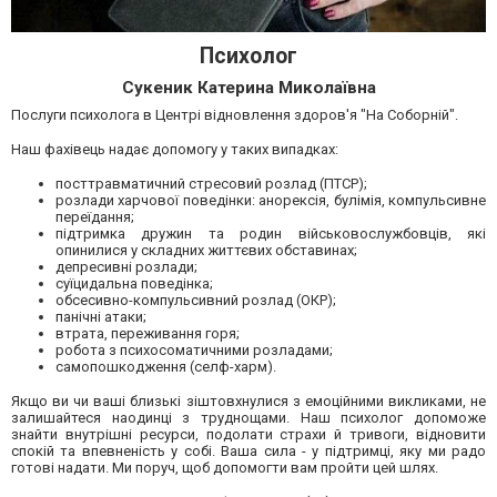
Психолог
Сукеник Катерина Миколаївна
Послуги психолога в Центрі відновлення здоров'я "На Соборній".
Наш фахівець надає допомогу у таких випадках:
посттравматичний стресовий розлад (ПТСР);
розлади харчової поведінки: анорексія, булімія, компульсивне
переїдання;
підтримка дружин та родин військовослужбовців, які
опинилися у складних життєвих обставинах;
депресивні розлади;
суїцидальна поведінка;
обсесивно-компульсивний розлад (ОКР);
панічні атаки;
втрата, переживання горя;
робота з психосоматичними розладами;
самопошкодження (селф-харм).
Якщо ви чи ваші близькі зіштовхнулися з емоційними викликами, не
залишайтеся наодинці з труднощами. Наш психолог допоможе
знайти внутрішні ресурси, подолати страхи й тривоги, відновити
спокій та впевненість у собі. Ваша сила - у підтримці, яку ми радо
готові надати. Ми поруч, щоб допомогти вам пройти цей шлях.