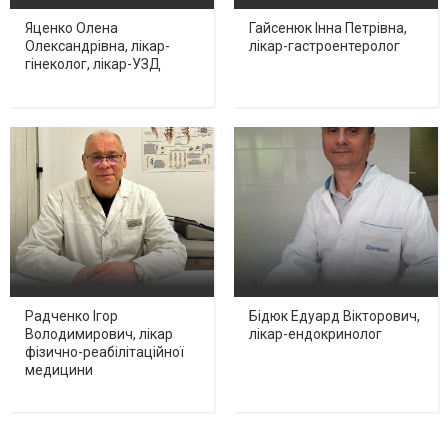
Яценко Олена
Гайсенюк Інна Петрівна,
Олександрівна, лікар-
лікар-гастроентеролог
гінеколог, лікар-УЗД
Радченко Ігор
Бідюк Едуард Вікторович,
Володимирович, лікар
лікар-ендокринолог
фізично-реабілітаційної
медицини