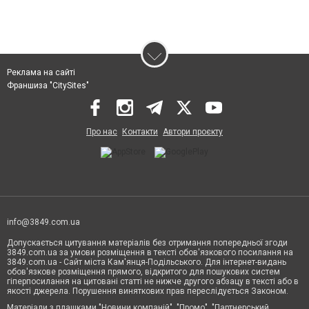
Реклама на сайті
Франшиза "CitySites"
Про нас
Контакти
Автори проєкту
info@3849.com.ua
Допускається цитування матеріалів без отримання попередньої згоди
3849.com.ua за умови розміщення в тексті обов'язкового посилання на
3849.com.ua - Сайт міста Кам'янця-Подільського. Для інтернет-видань
обов'язкове розміщення прямого, відкритого для пошукових систем
гіперпосилання на цитовані статті не нижче другого абзацу в тексті або в
якості джерела. Порушення виняткових прав переслідується Законом.
Матеріали з плашками "Новини компаній", "Промо", "Партнерський