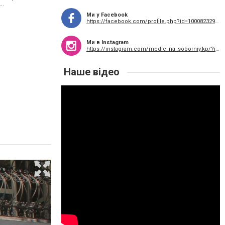
..
Ми у Facebook
https://facebook.com/profile.php?id=100082329510234
Ми в Instagram
https://instagram.com/medic_na_soborniy.kp/?igshid=YmMyMTA2M2Y%3D
Наше відео