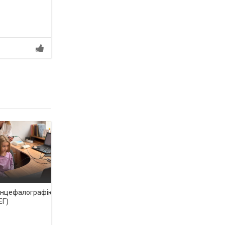
енцефалографію
ЕГ)