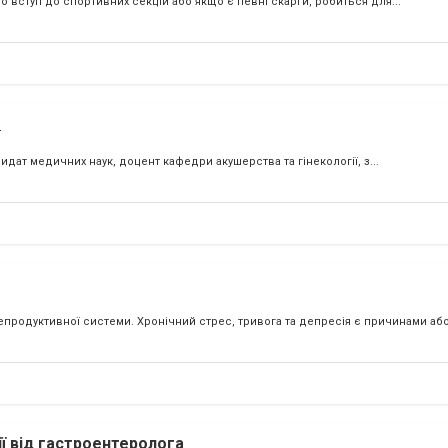
вступ до спортивних секцій або якщо є певні скарги, робиться для...
"
идат медичних наук, доцент кафедри акушерства та гінекології, з...
продуктивної системи. Хронічний стрес, тривога та депресія є причинами аб
ії від гастроентеролога