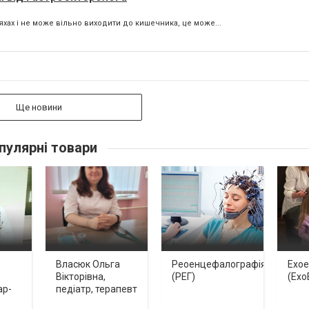
ах і не може вільно виходити до кишечника, це може...
Ще новини
пулярні товари
Власюк Ольга
Реоенцефалографія
Ехо
Вікторівна,
(РЕГ)
(Ехо
ар-
педіатр, терапевт