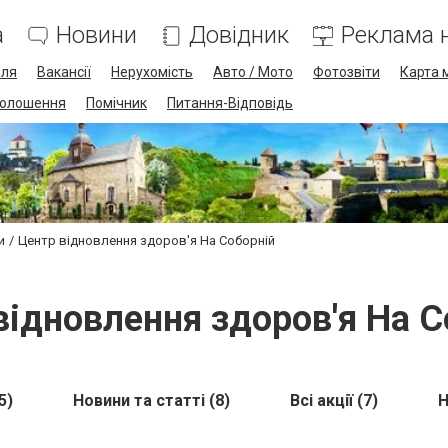
а
Новини
Довідник
Реклама н
лля
Вакансії
Нерухомість
Авто / Мото
Фотозвіти
Карта 
олошення
Помічник
Питання-Відповідь
и
Центр відновлення здоров'я На Соборній
відновлення здоров'я На С
5)
Новини та статті (8)
Всі акції (7)
Н