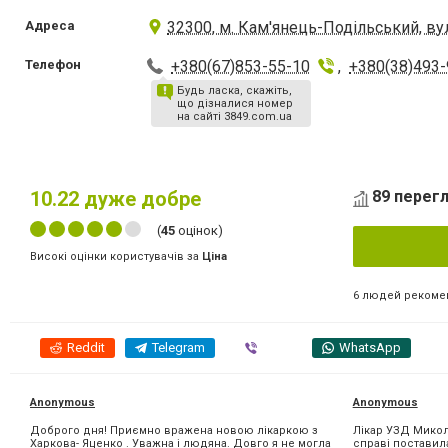
Адреса
32300, м. Кам'янець-Подільський, вул
Телефон
+380(67)853-55-10
,
+380(38)493-
Будь ласка, скажіть,
що дізналися номер
на сайті 3849.com.ua
10.22
дуже добре
89 перегл
(
45
оцінок)
Високі оцінки користувачів за
Ціна
6 людей рекоме
Reddit
Telegram
Viber
WhatsApp
Anonymous
Anonymous
Доброго дня! Приємно вражена новою лікаркою з
Лікар УЗД Микол
Харкова- Яценко . Уважна і людяна. Довго я не могла
справі поставила