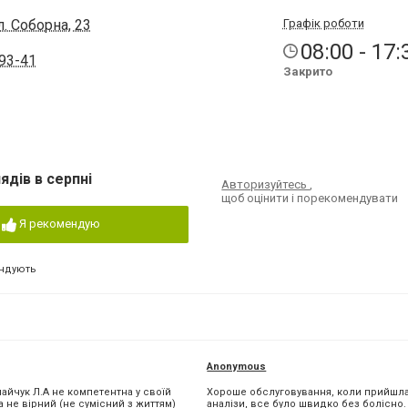
. Соборна, 23
Графік роботи
08:00 - 17:
93-41
Закрито
ядів в серпні
Авторизуйтесь
,
щоб оцінити і порекомендувати
Я рекомендую
ндують
Anonymous
айчук Л.А не компетентна у своїй
Хороше обслуговування, коли прийшла
 не вірний (не сумісний з життям)
аналізи, все було швидко без болісно