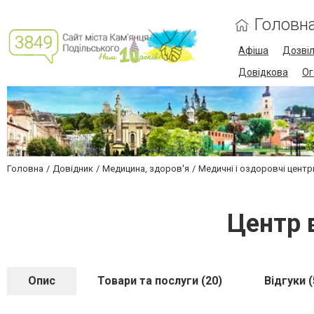
Головн
Афіша
Дозві
Довідкова
Ог
Головна
Довідник
Медицина, здоров'я
Медичні і оздоровчі центр
Центр 
Опис
Товари та послуги (20)
Відгуки (