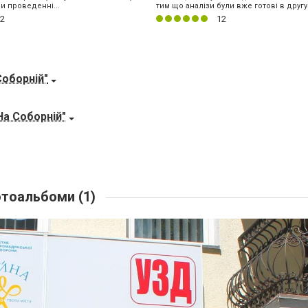
и проведенні...
тим що аналізи були вже готові в другу.
2
12
Соборній"
На Соборній"
тоальбоми (1)