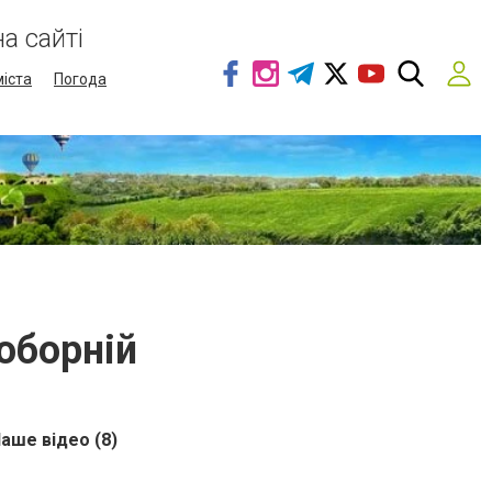
а сайті
міста
Погода
оборній
аше відео (8)