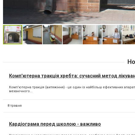
Но
Комп'ютерна тракція хребта: сучасний метод лікуван
Комп'ютерна тракція (витяжіння) - це один із найбільш ефективних апара
механічного...
8 травня
Кардіограма перед школою - важливо