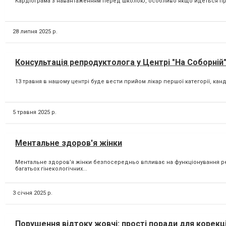
Кардіограма з навантаженням перед школою, особливо якщо йдеться про 
28 липня 2025 р.
Консультація репродуктолога у Центрі "На Соборній
13 травня в нашому центрі буде вести прийом лікар першої категорії, канд
5 травня 2025 р.
Ментальне здоров'я жінки
Ментальне здоров’я жінки безпосередньо впливає на функціонування ре
багатьох гінекологічних...
3 січня 2025 р.
Порушення відтоку жовчі: прості поради для корекц