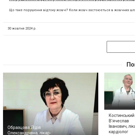
Що таке порушення відтоку жовчі? Коли жовч застоюється в жовчних шлях
30 жовтня 2024 р.
По
Костинський
В’ячеслав
Іванович, лік
Образцова Лідія
кардіолог
Олександрівна, лікар-