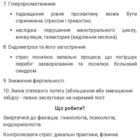
7. Гіперпролактинемія:
підвищення рівня пролактину може бути
спричинене стресом і тривогою;
наслідки: порушення менструального циклу,
ановуляція, галакторея (виділення молока).
8. Ендометріоз та його загострення:
стрес посилює запальні процеси, що погіршує
перебіг захворювання та посилює больовий
синдром.
9. Зниження фертильності.
10. Зміна статевого потягу (збільшення або зменшення
лібідо) - певно заслуговує на окремий пост.
Що робити?
Звертатися до фахівців: гінекологів, психологів,
ендокринологів.
Контролювати стрес: дихальні практики, фізична