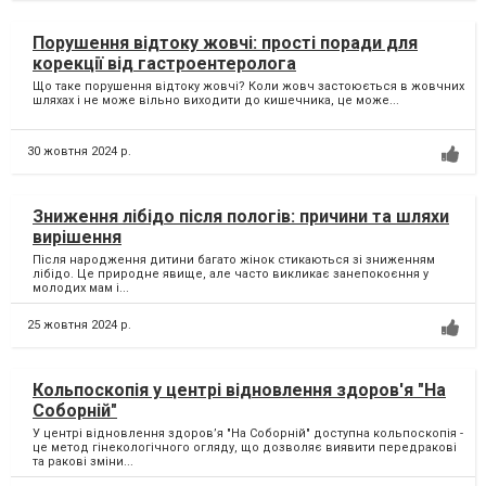
Порушення відтоку жовчі: прості поради для
корекції від гастроентеролога
Що таке порушення відтоку жовчі? Коли жовч застоюється в жовчних
шляхах і не може вільно виходити до кишечника, це може...
30 жовтня 2024 р.
Зниження лібідо після пологів: причини та шляхи
вирішення
Після народження дитини багато жінок стикаються зі зниженням
лібідо. Це природне явище, але часто викликає занепокоєння у
молодих мам і...
25 жовтня 2024 р.
Кольпоскопія у центрі відновлення здоров'я "На
Соборній"
У центрі відновлення здоров’я "На Соборній" доступна кольпоскопія -
це метод гінекологічного огляду, що дозволяє виявити передракові
та ракові зміни...