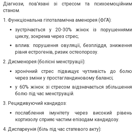
Діагнози, пов’язані зі стресом та психоемоційним
станом.
1. Функціональна гіпоталамічна аменорея (ФГА):
зустрічається у 20-30% жінок із порушеннями
циклу, зокрема через стрес;
вплив: порушення овуляції, безпліддя, зниження
рівня естрогенів, ризик остеопорозу.
2. Дисменорея (болісні менструації):
хронічний стрес підвищує чутливість до болю
через зміни у простагландиновому балансі;
у 60% жінок зі стресом відзначається збільшення
болю під час менструацій.
3. Рецидивуючий кандидоз:
послаблення імунітету через високий рівень
кортизолу сприяє частим епізодам кандидозу.
4. Диспареунія (біль під час статевого акту):