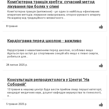
Комп'ютерна тракція хребта: сучасний метод
лікування при болях у спині
Комп'ютерна тракція (витяжіння) - це один із найбільш ефективних
апаратних методів лікування захворювань опорно-рухового апарату.
На відміну від традиційного механічного...
8 травня
Кардіограма перед школою - важливо
Кардіограма з навантаженням перед школою, особливо якщо
йдеться про вступ до спортивних секцій або якщо є певні скарги,
робиться для...
28 липня 2025 р.
Консультація репродуктолога у Центрі "На
Соборній"
13 травня в нашому центрі буде вести прийом лікар першої категорії,
кандидат медичних наук, доцент кафедри акушерства та гінекології,
з...
5 травня 2025 р.