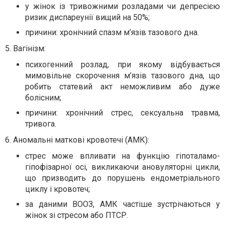
у жінок із тривожними розладами чи депресією
ризик диспареунії вищий на 50%;
причини: хронічний спазм м’язів тазового дна.
5. Вагінізм:
психогенний розлад, при якому відбувається
мимовільне скорочення м’язів тазового дна, що
робить статевий акт неможливим або дуже
болісним;
причини: хронічний стрес, сексуальна травма,
тривога.
6. Аномальні маткові кровотечі (АМК):
стрес може впливати на функцію гіпоталамо-
гіпофізарної осі, викликаючи ановуляторні цикли,
що призводить до порушень ендометріального
циклу і кровотеч;
за даними ВООЗ, АМК частіше зустрічаються у
жінок зі стресом або ПТСР.